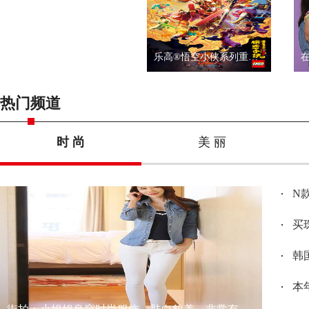
矗立于3,000,000块乐高®积木上的世界建筑特别活动
乐高®悟空小侠系列重磅发布，开启全新英雄篇章
热门频道
时 尚
美 丽
N
买
韩
本