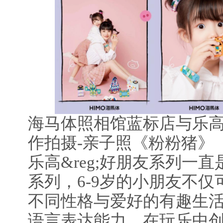
海马体照相馆蓝标店与乐高&
作拍摄-亲子照《粉粉猪》
乐高&reg;好朋友系列一
系列，6-9岁的小朋友不
不同性格与爱好的有趣生
语言表达能力，在玩乐中