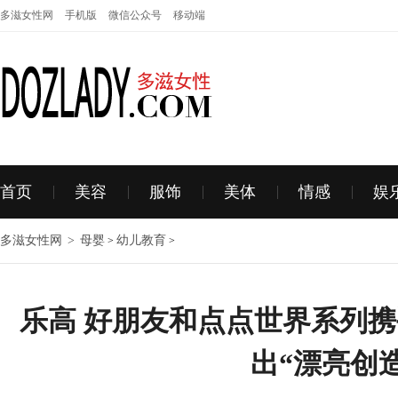
多滋女性网
手机版
微信公众号
移动端
首页
美容
服饰
美体
情感
娱
多滋女性网
>
母婴
幼儿教育
>
>
乐高 好朋友和点点世界系列
出“漂亮创