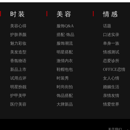
时 装
美 容
情 感
美容心得
服饰Q&A
话题
护肤养颜
搭配·饰品
口述实录
魅力彩妆
服饰潮流
单身一族
美发造型
明星搭配
情感测试
香氛物语
激情内衣
恋爱诊所
新品上市
鞋帽包包
OFFICE恋情
试用点评
时装秀
女人心情
明星扮靓
时尚街拍
婚姻生活
护甲美甲
饰品搭配
亲情友情
医疗美容
大牌新品
情爱世界
关于我们
-