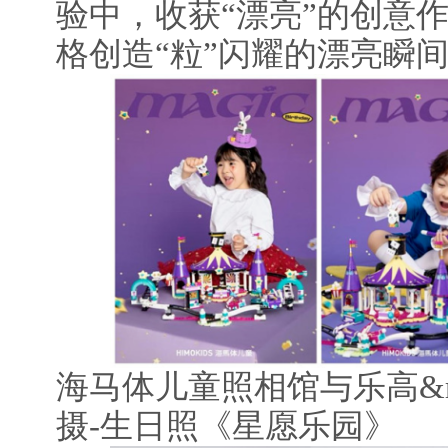
验中，收获“漂亮”的创意
格创造“粒”闪耀的漂亮瞬
海马体儿童照相馆与乐高&r
摄-生日照《星愿乐园》