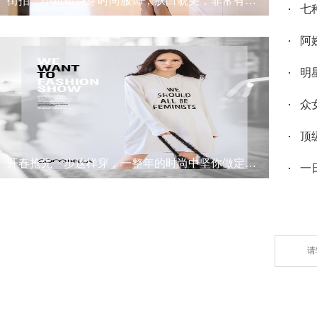
街拍：小姐姐身穿时尚服饰，肤白貌美，非常有女神范
七
阿
明
众
顶
开春抢先一步这样穿，一整年的时尚中坚你做定了！
一